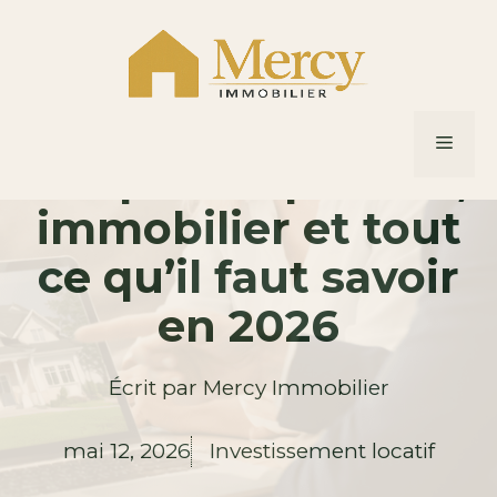
Aller
au
contenu
Paris Porte de la
MEN
Chapelle : quartier,
immobilier et tout
ce qu’il faut savoir
en 2026
Écrit par
Mercy Immobilier
mai 12, 2026
Investissement locatif