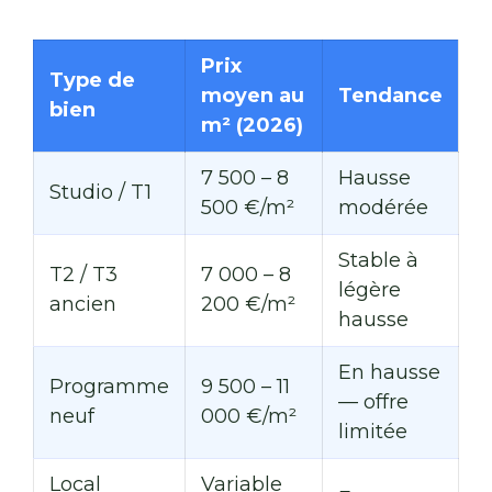
Prix
Type de
moyen au
Tendance
bien
m² (2026)
7 500 – 8
Hausse
Studio / T1
500 €/m²
modérée
Stable à
T2 / T3
7 000 – 8
légère
ancien
200 €/m²
hausse
En hausse
Programme
9 500 – 11
— offre
neuf
000 €/m²
limitée
Local
Variable