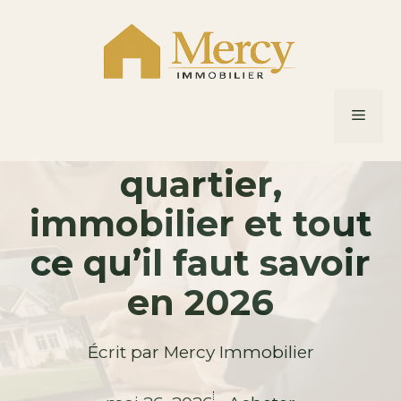
Aller
au
contenu
Les Juilliottes à
MEN
Maisons-Alfort :
quartier,
immobilier et tout
ce qu’il faut savoir
en 2026
Écrit par
Mercy Immobilier