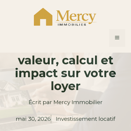
Aller
au
contenu
IRL 4ème
MEN
trimestre 2024 :
valeur, calcul et
impact sur votre
loyer
Écrit par
Mercy Immobilier
mai 30, 2026
Investissement locatif