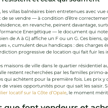
e, les villas balnéaires bien entretenues avec v
 de se vendre — à condition d’être correctemen
ésidence, en revanche, peinent davantage, sur
rformance Energétique — le document qui not
en de A à G) affiche un F ou un G. Ces biens, qu
ues », cumulent deux handicaps : des charges 
diction progressive de location qui fait fuir les i
s maisons de ville dans le quartier résidentiel a
le restent recherchées par les familles primo-a
es qui achètent pour la première fois. Les prix 
e de vraies opportunités pour qui sait les saisir.
ier locatif sur la Côte d’Opale
, le moment mérite
s que font vendeurs et ach