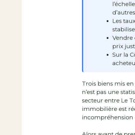
l’échel
d’autres
Les taux
stabili
Vendre 
prix ju
Sur la 
acheteur
Trois biens mis en
n’est pas une stati
secteur entre Le T
immobilière est rée
incompréhension 
Alors avant de pre