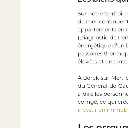
Sur notre territoir
de mer continuent
appartements en r
(Diagnostic de Pe
énergétique d’un bi
passoires thermiq
élevées et une inter
À Berck-sur-Mer, le
du Général-de-Gaul
à-dire les personn
corrigé, ce qui cré
investir en immobil
Les erreur