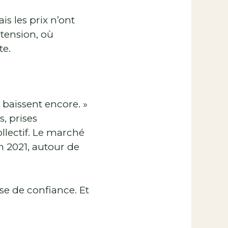
is les prix n’ont
tension, où
te.
 baissent encore. »
s, prises
llectif. Le marché
n 2021, autour de
ise de confiance. Et