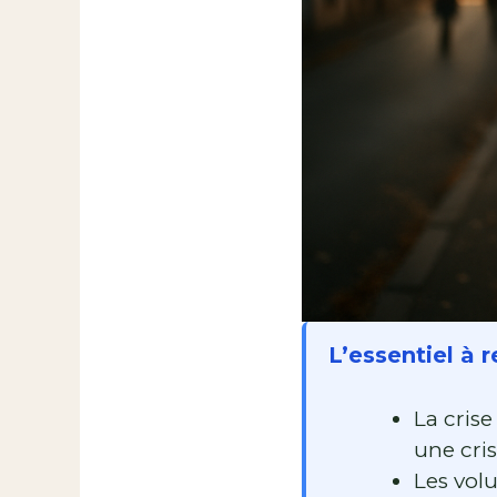
L’essentiel à r
La crise
une cris
Les vol