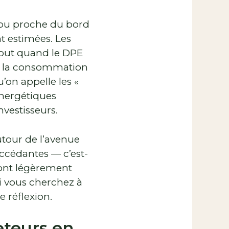
ue ou proche du bord
t estimées. Les
tout quand le DPE
e la consommation
’on appelle les «
énergétiques
nvestisseurs.
utour de l’avenue
ccédantes — c’est-
y ont légèrement
 Si vous cherchez à
 réflexion.
eteurs en