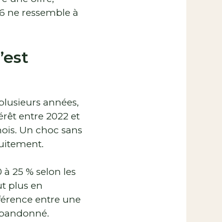
26 ne ressemble à
’est
r plusieurs années,
érêt entre 2022 et
mois. Un choc sans
uitement.
 à 25 % selon les
t plus en
férence entre une
 abandonné.