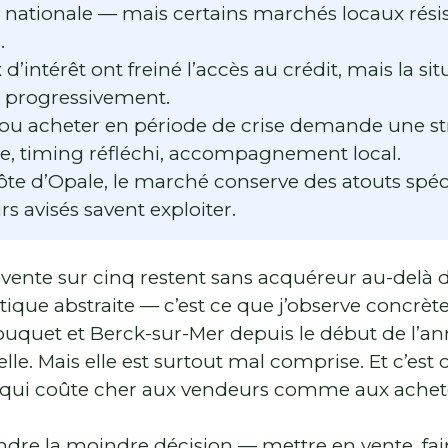
le nationale — mais certains marchés locaux rés
.
 d’intérêt ont freiné l’accès au crédit, mais la sit
se progressivement.
ou acheter en période de crise demande une str
ste, timing réfléchi, accompagnement local.
Côte d’Opale, le marché conserve des atouts spéc
s avisés savent exploiter.
 vente sur cinq restent sans acquéreur au-delà 
stique abstraite — c’est ce que j’observe concrèt
ouquet et Berck-sur-Mer depuis le début de l’ann
lle. Mais elle est surtout mal comprise. Et c’est 
qui coûte cher aux vendeurs comme aux achet
ndre la moindre décision — mettre en vente, fair