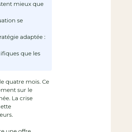
istent mieux que
uation se
atégie adaptée :
ifiques que les
de quatre mois. Ce
ement sur le
ée. La crise
cette
eurs.
e une offre,