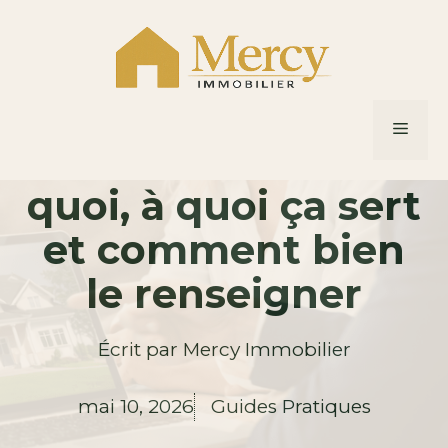
Aller
au
contenu
Complément
MEN
d’adresse : c’est
quoi, à quoi ça sert
et comment bien
le renseigner
Écrit par
Mercy Immobilier
mai 10, 2026
Guides Pratiques