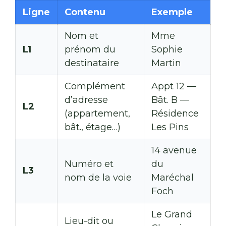
Ligne
Contenu
Exemple
Nom et
Mme
L1
prénom du
Sophie
destinataire
Martin
Complément
Appt 12 —
d’adresse
Bât. B —
L2
(appartement,
Résidence
bât., étage…)
Les Pins
14 avenue
Numéro et
du
L3
nom de la voie
Maréchal
Foch
Le Grand
Lieu-dit ou