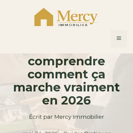
Aller
au
contenu
Calcul impôt sur le
MEN
revenu :
comprendre
comment ça
marche vraiment
en 2026
Écrit par
Mercy Immobilier