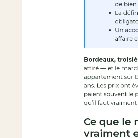
de bien 
La défin
obligato
Un acco
affaire 
Bordeaux, troisi
attiré — et le mar
appartement sur Bo
ans. Les prix ont é
paient souvent le 
qu’il faut vraiment 
Ce que le 
vraiment 