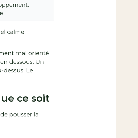
loppement,
le
iel calme
ement mal orienté
 en dessous. Un
-dessus. Le
ue ce soit
 de pousser la