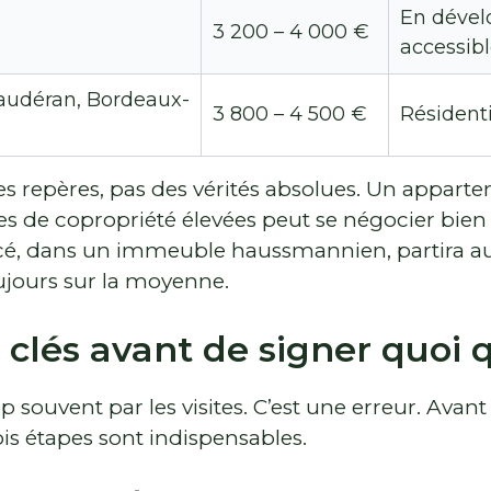
En déve
3 200 – 4 000 €
accessib
audéran, Bordeaux-
3 800 – 4 500 €
Résident
des repères, pas des vérités absolues. Un appart
s de copropriété élevées peut se négocier bien
acé, dans un immeuble haussmannien, partira au
ujours sur la moyenne.
 clés avant de signer quoi q
ouvent par les visites. C’est une erreur. Avant
ois étapes sont indispensables.