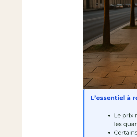
L’essentiel à r
Le prix
les quar
Certain