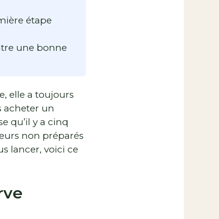
emière étape
ntre une bonne
re, elle a toujours
s acheter un
 qu’il y a cinq
eteurs non préparés
s lancer, voici ce
rve