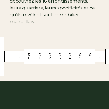
découvrez les 16 arrondissements,
leurs quartiers, leurs spécificités et ce
qu’ils révèlent sur l’immobilier
marseillais.
P
5
5
5
5
5
5
5
1
…
…
0
1
2
3
4
5
6