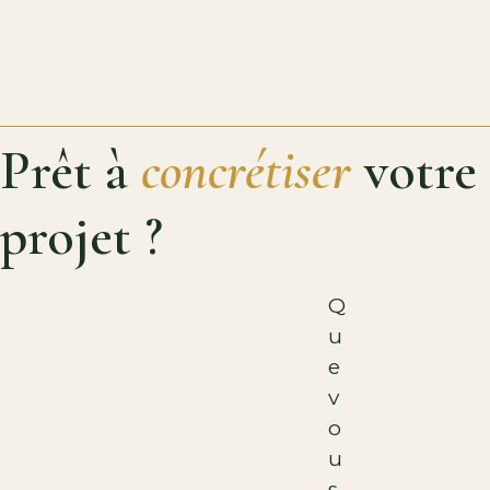
Prêt à
concrétiser
votre
projet ?
Q
u
e
v
o
u
s